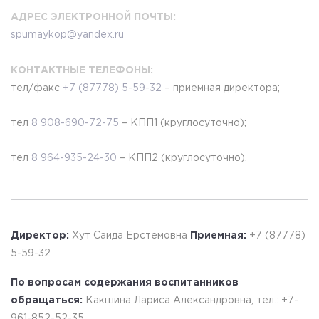
АДРЕС ЭЛЕКТРОННОЙ ПОЧТЫ:
spumaykop@yandex.ru
КОНТАКТНЫЕ ТЕЛЕФОНЫ:
тел/факс
+7 (87778) 5-59-32
–
приемная директора;
тел
8 908-690-72-75
–
КПП1 (круглосуточно);
тел
8 964-935-24-30
–
КПП2 (круглосуточно).
Директор:
Хут Саида Ерстемовна
Приемная:
+7 (87778)
5-59-32
По вопросам содержания воспитанников
обращаться:
Какшина Лариса Александровна, тел.: +7-
961-852-52-35