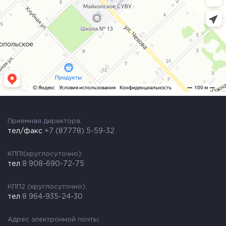
Приемная директора:
тел/факс
+7 (87778) 5-59-32
КПП1(круглосуточно):
тел
8 908-690-72-75
КПП2 (круглосуточно):
тел
8 964-935-24-30
Адрес электронной почты: