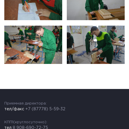
Приемная директора:
тел/факс
+7 (87778) 5-59-32
КПП1(круглосуточно):
тел
8 908-690-72-75