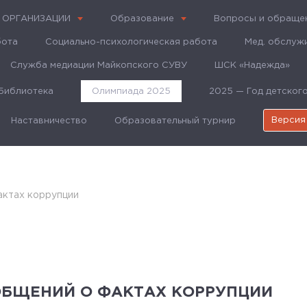
 ОРГАНИЗАЦИИ
Образование
Вопросы и обраще
бота
Социально-психологическая работа
Мед. обслуж
Служба медиации Майкопского СУВУ
ШСК «Надежда»
Библиотека
Олимпиада 2025
2025 — Год детског
Версия
Наставничество
Образовательный турнир
актах коррупции
ОБЩЕНИЙ О ФАКТАХ КОРРУПЦИИ