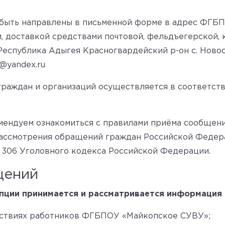
 быть направлены в письменной форме в адрес ФГБ
 доставкой средствами почтовой, фельдъегерской, к
Республика Адыгея Красногвардейский р-он с. Новосе
@yandex.ru
раждан и организаций осуществляется в соответст
ендуем ознакомиться с правилами приёма сообщени
 рассмотрения обращений граждан Российской Федера
й 306 Уголовного кодекса Российской Федерации.
щений
пции принимается и рассматривается информация 
йствиях работников ФГБПОУ «Майкопское СУВУ»;