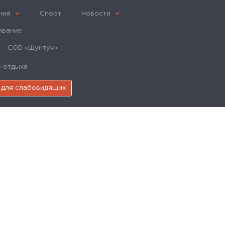
ния
Спорт
Новости
ивание
СОБ «Шунтук»
о отдыха
 для слабовидящих