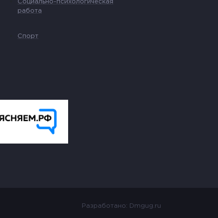
Социально-психологическая
работа
Спорт
Разработано:
Dmgug.ru