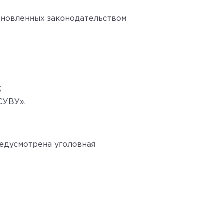
ановленных законодательством
;
СУВУ».
редусмотрена уголовная